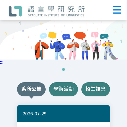
跳
到
主
要
內
容
區
塊
:::
系所公告
學術活動
招生訊息
2026-07-29