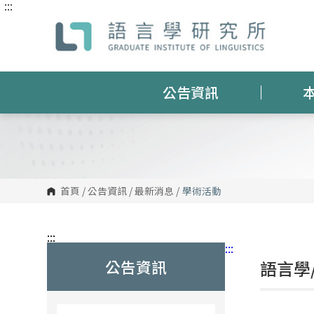
:::
跳
到
主
要
內
容
區
塊
公告資訊
首頁
/
公告資訊
/
最新消息
/
學術活動
:::
:::
公告資訊
語言學