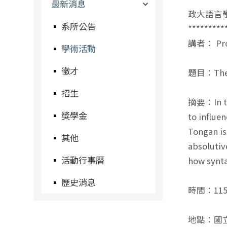
最新消息
政大語言
系所公告
*********
講者： Profe
學術活動
徵才
題目：The ro
招生
摘要：In the
獎學金
to influe
Tongan is
其他
absolutiv
活動行事曆
how synta
歷史消息
時間：11
地點：國立