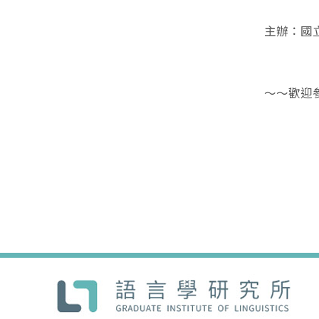
主辦：國
～～歡迎