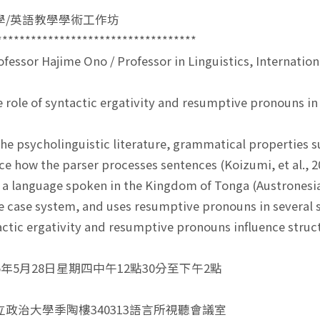
學/英語教學學術工作坊
***********************************
ssor Hajime Ono / Professor in Linguistics, Internationa
le of syntactic ergativity and resumptive pronouns in
 psycholinguistic literature, grammatical properties 
nce how the parser processes sentences (Koizumi, et al., 2
 a language spoken in the Kingdom of Tonga (Austronesia
e case system, and uses resumptive pronouns in several
ctic ergativity and resumptive pronouns influence struct
5年5月28日星期四中午12點30分至下午2點
政治大學季陶樓340313語言所視聽會議室