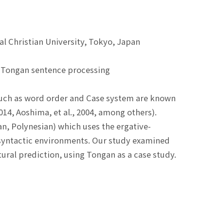
l Christian University, Tokyo, Japan
 Tongan sentence processing
such as word order and Case system are known
014, Aoshima, et al., 2004, among others).
n, Polynesian) which uses the ergative-
 syntactic environments. Our study examined
ural prediction, using Tongan as a case study.