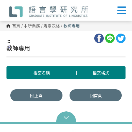
跳
到
主
要
內
首頁
/
本所業務
/
規章表格
/
教師專用
容
區
塊
:::
:::
教師專用
檔案名稱
檔案格式
回上頁
回首頁