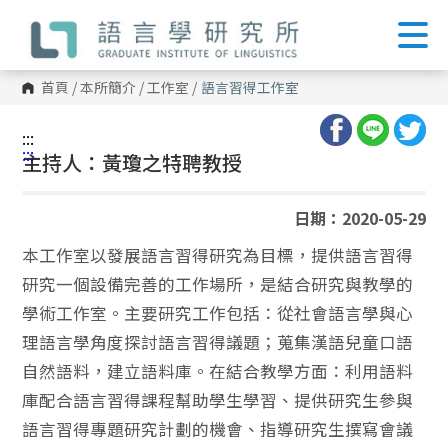
跳
到
主
要
內
首頁
/
本所簡介
/
工作室
/
語言習得工作室
容
區
塊
:::
:::
主持人：黃瓊之特聘教授
日期：2020-05-29
本工作室以發展語言習得研究為目標，提供語言習得
研究一個設備完善的工作場所，是結合研究與教學的
學術工作室。主要研究工作包括：從社會語言學與心
理語言學角度探討語言習得議題；蒐集漢語兒童口語
自然語料，建立語料庫。在結合教學方面：利用語料
庫配合語言習得課程幫助學生學習、提供研究生參與
語言習得專題研究計劃的機會、指導研究生撰寫會議