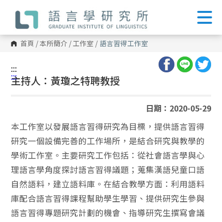
跳
到
主
要
內
首頁
/
本所簡介
/
工作室
/
語言習得工作室
容
區
塊
:::
:::
主持人：黃瓊之特聘教授
日期：2020-05-29
本工作室以發展語言習得研究為目標，提供語言習得
研究一個設備完善的工作場所，是結合研究與教學的
學術工作室。主要研究工作包括：從社會語言學與心
理語言學角度探討語言習得議題；蒐集漢語兒童口語
自然語料，建立語料庫。在結合教學方面：利用語料
庫配合語言習得課程幫助學生學習、提供研究生參與
語言習得專題研究計劃的機會、指導研究生撰寫會議