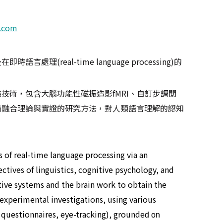
i.com
及在即時語言處理
(real-time language processing)
的
驗技術，包含大腦功能性磁振造影
fMRI
、自訂步調閱
過融合理論與實證的研究方法，對人類語言理解的認知
of real-time language processing via an
tives of linguistics, cognitive psychology, and
ive systems and the brain work to obtain the
experimental investigations, using various
, questionnaires, eye-tracking), ground
ed on