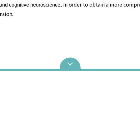
, in order to obtain a more comp
s and cognitive neuroscience
nsion.