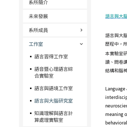
系所簡介
未來發展
語言與大
系所成員
語言與大
工作室
歷程中，
本實驗室
語言習得工作室
讀、問卷
語音暨心理語言綜
結構和腦
合實驗室
語言與語境工作室
Language 
interdisci
語言與大腦研究室
neuroscie
知識理解與語言計
meaning of
算處理實驗室
behavioral