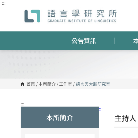
:::
跳
到
主
要
內
容
區
塊
公告資訊
首頁
/
本所簡介
/
工作室
/
語言與大腦研究室
:::
:::
本所簡介
主持人