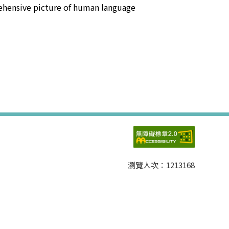
rehensive picture of human language
瀏覽人次：
1213168