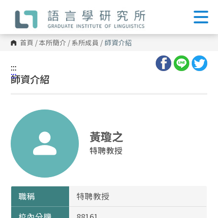
跳
到
主
要
內
首頁
/
本所簡介
/
系所成員
/
師資介紹
容
區
塊
:::
:::
師資介紹
黃瓊之
特聘教授
職稱
特聘教授
校內分機
88161