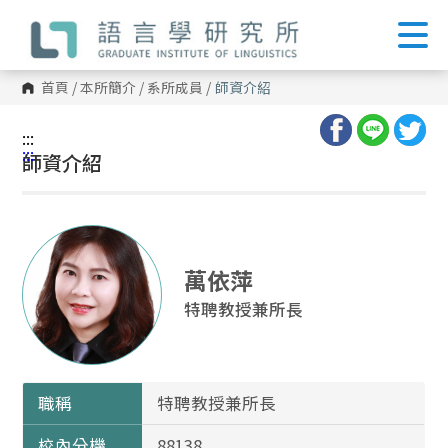
跳
到
主
要
內
首頁
/
本所簡介
/
系所成員
/
師資介紹
容
區
塊
:::
:::
師資介紹
萬依萍
特聘教授兼所長
職稱
特聘教授兼所長
校內分機
88138