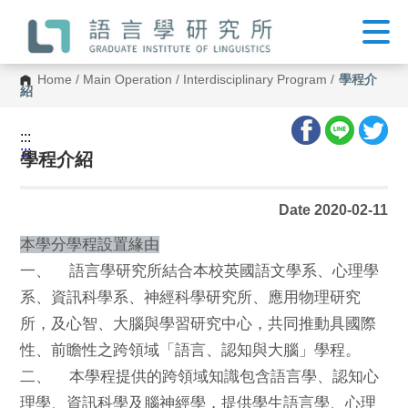
G
o
t
o
C
Home
/
Main Operation
/
Interdisciplinary Program
/
學程介
o
紹
n
t
e
:::
n
:::
t
學程介紹
A
r
e
Date 2020-02-11
a
本學分學程設置緣由
一、 語言學研究所結合本校英國語文學系、心理學
系、資訊科學系、神經科學研究所、應用物理研究
所，及心智、大腦與學習研究中心，共同推動具國際
性、前瞻性之跨領域「語言、認知與大腦」學程。
二、 本學程提供的跨領域知識包含語言學、認知心
理學、資訊科學及腦神經學，提供學生語言學、心理