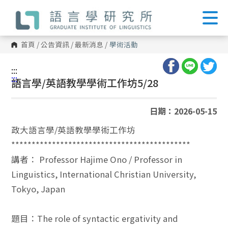
跳
到
主
要
內
首頁
/
公告資訊
/
最新消息
/
學術活動
容
區
塊
:::
:::
語言學/英語教學學術工作坊5/28
日期：2026-05-15
政大語言學/英語教學學術工作坊
********************************************
講者： Professor Hajime Ono / Professor in
Linguistics, International Christian University,
Tokyo, Japan
題目：The role of syntactic ergativity and