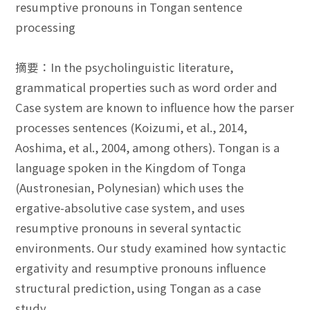
resumptive pronouns in Tongan sentence
processing
摘要：In the psycholinguistic literature,
grammatical properties such as word order and
Case system are known to influence how the parser
processes sentences (Koizumi, et al., 2014,
Aoshima, et al., 2004, among others). Tongan is a
language spoken in the Kingdom of Tonga
(Austronesian, Polynesian) which uses the
ergative-absolutive case system, and uses
resumptive pronouns in several syntactic
environments. Our study examined how syntactic
ergativity and resumptive pronouns influence
structural prediction, using Tongan as a case
study.