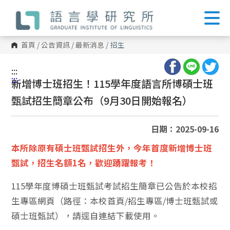
跳
到
主
要
內
首頁
/
公告資訊
/
最新消息
/
招生
容
區
塊
:::
:::
新增博士班招生！115學年度語言所博碩士班
甄試招生簡章公布（9月30日開始報名）
日期：2025-09-16
本所除原有碩士班甄試招生外，今年首度新增博士班
甄試，招生名額1名，歡迎踴躍報考！
115學年度博碩士班甄試考試招生簡章已公告於本校招
生專區網頁（路徑：本校首頁/招生專區/博士班甄試或
碩士班甄試），請逕自連結下載使用。