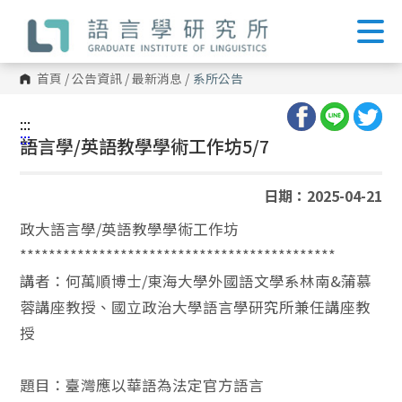
跳
到
主
要
內
首頁
/
公告資訊
/
最新消息
/
系所公告
容
區
塊
:::
:::
語言學/英語教學學術工作坊5/7
日期：2025-04-21
政大語言學/英語教學學術工作坊
********************************************
講者：何萬順博士/東海大學外國語文學系林南&蒲慕
蓉講座教授、國立政治大學語言學研究所兼任講座教
授
題目：臺灣應以華語為法定官方語言