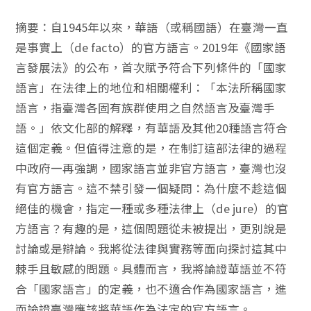
摘要：自1945年以來，華語（或稱國語）在臺灣一直
是事實上（de facto）的官方語言。2019年《國家語
言發展法》的公布，首次賦予符合下列條件的「國家
語言」在法律上的地位和相關權利：「本法所稱國家
語言，指臺灣各固有族群使用之自然語言及臺灣手
語。」依文化部的解釋，有華語及其他20種語言符合
這個定義。但值得注意的是，在制訂這部法律的過程
中政府一再強調，國家語言並非官方語言，臺灣也沒
有官方語言。這不禁引發一個疑問：為什麼不趁這個
絕佳的機會，指定一種或多種法律上（de jure）的官
方語言？有趣的是，這個問題從未被提出，更別說是
討論或是辯論。我將從法律與實務等面向探討這其中
棘手且敏感的問題。具體而言，我將論證華語並不符
合「國家語言」的定義，也不適合作為國家語言，進
而論證臺灣應該將華語作為法定的官方語言。