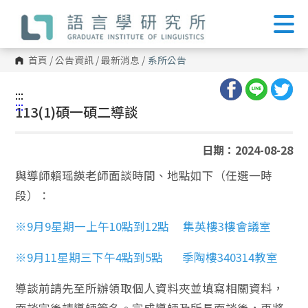
跳
到
主
要
內
首頁
/
公告資訊
/
最新消息
/
系所公告
容
區
塊
:::
:::
113(1)碩一碩二導談
日期：2024-08-28
與導師賴瑶鍈老師面談時間、地點如下（任選一時
段）：
※9月9星期一上午10點到12點 集英樓3樓會議室
※9月11星期三下午4點到5點 季陶樓340314教室
導談前請先至所辦領取個人資料夾並填寫相關資料，