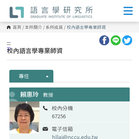
跳
到
主
要
內
首頁
/
本所簡介
/
系所成員
/
校內語言學專業師資
容
區
塊
:::
:::
校內語言學專業師資
專任
賴惠玲
教授
校內分機
67256
電子信箱
hllai@nccu.edu.tw