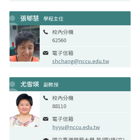
張郇慧
學程主任
校內分機
62560
電子信箱
shchang@nccu.edu.tw
尤雪瑛
副教授
校內分機
88110
電子信箱
hyyu@nccu.edu.tw
國立臺灣師範大學 英(國)語(文)