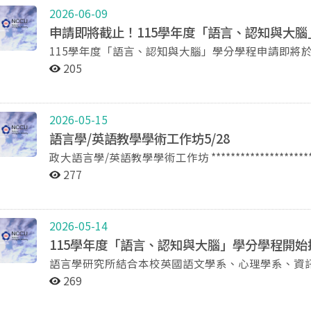
2026-06-09
申請即將截止！115學年度「語言、認知與大
115學年度「語言、認知與大腦」學分學程申請即將於
握時間！ 語言學研究所結合本校英國語文學系、心理學系、資訊科學系、神經科學研究所、應用物理研究
205
所，及心智、大腦與學習研究中心，共同推動具國際
程提供的跨領域知識包含語言學、認知心理學、資訊
機語言學、語言與大腦知識，也介紹本校腦造影及眼
2026-05-15
而具備跨領域的知識及從事跨領域研究的能力。 【招生對象】本校學士班二、三、四年級及碩士班一、二
語言學/英語教學學術工作坊5/28
年級學生 【申請方式】 1.繳交文件：(1)申請表；(2)入學以來所有成績單正本乙份。 2.繳交方式（三者擇
政大語言學/英語教學學術工作坊 **************************
一）： (1)將申請文件掃描後寄至nccu555@nccu
/ Professor in Linguistics, International Christian University, Tokyo, 
(2)將申請文件紙本郵寄至本所，信封封面請註明「11
277
ergativity and resumptive pronouns in Tongan sentence processing 摘要：I
辦公室（季陶樓後棟1樓340317室）。 3.經學程委員會審查後擇優錄取 【申請時
literature, grammatical properties such as word or
日星期一下午5點止。 【修業規定】 1.本學程共計20學分，修畢授予學程證明。 2.本學程語言學研究所開設
parser processes sentences (Koizumi, et al., 2014, A
的碩大/碩課程，學生修習及格，可抵免語言學研究所的修讀學分。 【諮詢方式】 電 話：29
2026-05-14
language spoken in the Kingdom of Tonga (Austrones
曾助教 e-mail：nccu555@nccu.edu.tw 【學程介紹】https://ling.nccu.edu.tw/PageDoc/Detail?
115學年度「語言、認知與大腦」學分學程開始
absolutive case system, and uses resumptive pronou
fid=3573&id=1133 【申請表下載】https://li
語言學研究所結合本校英國語文學系、心理學系、資
examined how syntactic ergativity and resumptive p
智、大腦與學習研究中心，共同推動具國際性、前瞻
Tongan as a case study. 時間：115年5月28日星期四中午12點30分至下午2點 地點：國立政治大學季陶樓
269
跨領域知識包含語言學、認知心理學、資訊科學及腦
學、語言與大腦知識，也介紹本校腦造影及眼動技術