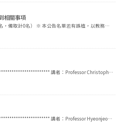
到相關事項
tw，信件標題請註明「115學年學分學程申請」。 (2)將申請
公告名單若有誤植，以教務處
學程申請」。 (3)將申請文件紙本送至本所辦公室
5年6月15日星期
下午5時前至本校招生專區網頁，點選「招生網路報
#67246 曾助
棄入學資格。詳細報到注意事項請點選附件「報到驗證
務組(02)2938-7892、2938-7893。
ng.nccu.edu.tw/PageDoc/Detail?fid=3575&id=1135
****************** 講者：Professor Christopher
lony in Taiwan and between 1626 and 1642 a
ere was large-scale migration from the Chinese
guage practices that emerged during this period and
nt languages in Taiwan during the ‘multilingual
n with a brief account of the language landscape
****************** 講者：Professor Hyeonjeong
ch was dominated by Austronesian Formosan
tudies & Institute of Development, Aging and
uropeans, primarily Indigenous Formosans but also
 this, I analyze practices that emerged in this