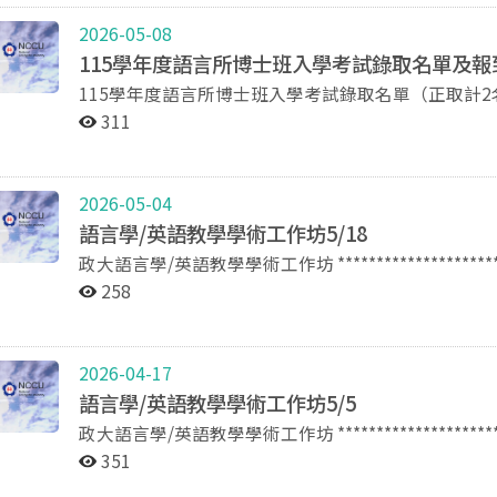
跨領域的知識及從事跨領域研究的能力。 【招生對象】本校學士班二、三、四年級及碩士班一、二年級學
2026-05-08
生 【申請方式】 1.繳交文件：(1)申請表；(2)入學以來所有成績單正本乙份。 2.繳交方式（三者擇一）：
115學年度語言所博士班入學考試錄取名單及報
(1)將申請文件掃描後寄至nccu555@nccu.edu.
115學年度語言所博士班入學考試錄取名單（正取計2名，備取計0名） ※ 本
文件紙本郵寄至本所，信封封面請註明「115學年學分
（季陶樓後棟1樓340317室）。 3.經學程委員會審查後擇優錄取 【申請時間】即日起至11
公告為準 正取：61310001 喻○(正1) 61310002 石○甡 (正2) 恭喜以上錄取考生！ 一、本項招生考試
311
一下午5點止。 【修業規定】 1.本學程共計20學分，修畢授予學程證明。 2.本學程語言學研究所開設的碩
正、備取生報到方式採「網路報到」，請於5月13日
大/碩課程，學生修習及格，可抵免語言學研究所的修讀學分。 【諮詢方式】 電 話：29393091
到」辦理登記；未於期限內完成網路登錄者，視同放
說明」。 二、若有疑問，請於上班時間洽本校教務處綜合業
教 e-mail：nccu555@nccu.edu.tw 【學程介紹】https://ling.nccu.edu.tw/PageDoc/Detail?
2026-05-04
fid=3573&id=1133 【申請表下載】https://li
語言學/英語教學學術工作坊5/18
政大語言學/英語教學學術工作坊 **************************
Joby /University of East Anglia 題目：Language Practices in Colonial Taiwan 摘要：As is well-known,
258
between 1624 and 1662, there was a Dutch (VOC) co
Spanish colony in northern Taiwan. Furthermore, th
mainland to Taiwan. In this paper, I analyze the lan
2026-04-17
the epistemic outcomes of contact between differe
語言學/英語教學學術工作坊5/5
moment’ of European colonization (1624-62). I begi
政大語言學/英語教學學術工作坊 **************************
before the arrival of the European colonizers, whi
Jeong / Graduate School of International Cultural S
languages. I then analyze how Europeans and non-E
351
Cancer, Tohoku University, Japan 題目：Language, Brain, and Learning: Toward an Integrative
Chinese settlers, learnt each other’s language. After