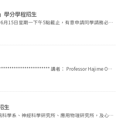
腦」學分學程招生
6月15日星期一下午5點截止，有意申請同學請務必把
性、前瞻性之跨領域「語言、認知與大腦」學程。本學
科學及腦神經學，提供學生語言學、心理語言學、計算
動技術，以培養學生探究語言、認知與大腦的知能，進
****************** 講者： Professor Hajime Ono
.edu.tw，信件標題請註明「115學年學分學程申請」。
Japan 題目：The role of syntactic
5學年學分學程申請」。 (3)將申請文件紙本送至本所
n the psycholinguistic
間】即日起至115年6月15
der and Case system are known to influence how the
oshima, et al., 2004, among others). Tongan is a
393091#67246
ian, Polynesian) which uses the ergative-
招生
ns in several syntactic environments. Our study
ng.nccu.edu.tw/PageDoc/Detail?fid=3575&id=1135
訊科學系、神經科學研究所、應用物理研究所，及心
ronouns influence structural prediction, using
性之跨領域「語言、認知與大腦」學程。本學程提供的
神經學，提供學生語言學、心理語言學、計算機語言
340313語言所視聽會議室 主辦：國立政治大學語言學研究所 ～～歡迎參加～~
，以培養學生探究語言、認知與大腦的知能，進而具備