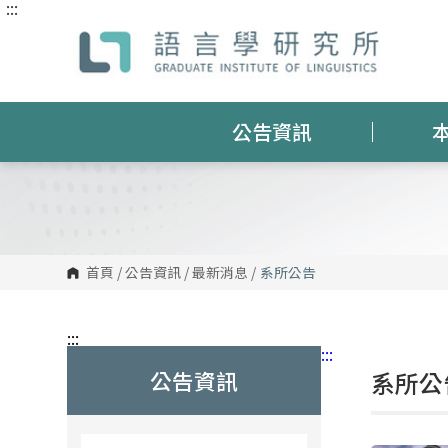
:::
跳
到
主
要
內
容
區
塊
公告資訊
首頁
/
公告資訊
/
最新消息
/
系所公告
:::
:::
公告資訊
系所公