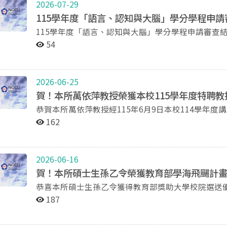
2026-07-29
115學年度「語言、認知與大腦」學分學程申
115學年度「語言、認知與大腦」學分學程申請審查結
如未接獲通知請來信nccu555@nccu.edu.tw或來電0
54
2026-06-25
賀！本所萬依萍教授榮獲本校115學年度特聘教
恭賀本所萬依萍教授經115年6月9日本校114學年
特聘教授，聘期自115年8月1日起至118年7月31日止
162
2026-06-16
賀！本所碩士生孫乙令榮獲教育部學海飛颺計
恭喜本所碩士生孫乙令獲得教育部獎助大學校院選送優
往德國哥廷根大學進行一學期的修課與研究！
187