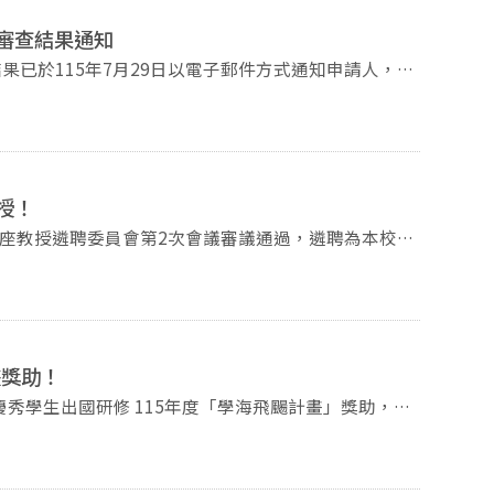
請審查結果通知
果已於115年7月29日以電子郵件方式通知申請人，
2-29387246與所辦公室聯絡。
授！
度講座教授遴聘委員會第2次會議審議通過，遴聘為本校
。
畫獎助！
秀學生出國研修 115年度「學海飛颺計畫」獎助，前