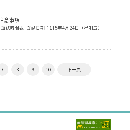
ming of people and places, and translation and
(fMRI), can be integrated with linguistic,
 account of the consequences of language contact in
series of empirical case studies. It highlights how
ch to view social relations between speakers of the
注意事項
 the brain during language use and acquisition,
anguages. I conclude by analyzing the consequences
4月24日（星期五）
as a unifying framework across disciplines. From a
fter the Dutch colonizers were ejected from the
） 准考證序號 姓名 報到時間
25) demonstrates the crucial role of the left inferior
ture and information structure during sentence
會議室 主辦：國立政治大學語言學研究所 ～～歡迎參加～~
on between structural and discourse-level
studies on second language learning (Jeong et al.,
法前來面試，請於4月23日星期四中午12點前告知。
 modulated by social learning contexts, suggesting
後請立即離開考場，避免在考場附近逗留。
l meaning-making and affective experience.
7
8
9
10
下一頁
her reveal how social interaction shapes the neural
(Liu et al., 2024). Importantly, perceptual social
role: seeing the speaker’s face enhances second
by converging neural and behavioral evidence
ed perspective, research on language production
of speech are neurally instantiated. In particular,
 speech (Révész et al., 2026) provide insight into
guage production, capturing features of more
s to enhance ecological validity in neuroimaging