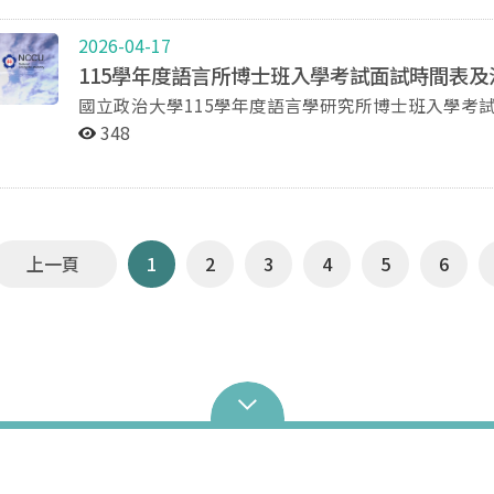
Neurocognitive Framework 摘要：This talk explores how cognitive neuroscientific methods,
‘sea of languages’, such as code-switching, the na
particularly functional magnetic resonance imaging 
interpretation. Not only does this paper provide an
2026-04-17
psychological, and educational approaches through a 
colonial Taiwan but it also offers a lens through whi
115學年度語言所博士班入學考試面試時間表及
linguistic, social, and emotional factors interact in
same language and between speakers of different l
國立政治大學115學年度語言學研究所博士班入學考試面試時間表 面試日期：115年
demonstrating the potential of brain-based methods 
for the language landscape or langscape in Taiwan a
（為維持考試公平性，無法因學生個人因素調動面試時間或順序，敬請見諒
linguistic perspective, recent work (Jeong et al., 20
island in 1662. 時間：115年5月18日星期一中午12點30分至下午2點 地點：國立政治大學季陶樓340313語
348
試場A 試場B 試場C 61310001 喻〇 12:50 13:00-13:10 13:10-13:20 13:20-13:30 61310002 石○甡 13:00
frontal gyrus (BA44) in integrating syntactic struc
言所視聽
13:10-13:20 13:20-13:30 13:30-13:40 61310003 童○民 13:10 13:20-13:30 13:30-13:40 13:40-13:50 注意
comprehension, highlighting the dynamic interacti
事項 （一）請攜帶身份證明文件（需附有相片）應試。 （二）請於面試開始前10分鐘準時至語言所辦公室
representations. From a psychological perspective, 
（請見網頁「本所簡介」下「本所位置」）報到。如無
2021) show that memory formation and retrieval are
（三）請依循工作人員指示進入試場；面試全部結束
that language learning is deeply embedded in socia
上一頁
1
2
3
4
5
6
Extending this line of research, recent findings furt
representation of emotional words in late bilinguals 
cues such as facial information also play a critical 
language shadowing performance, as demonstrated 
(Jeong et al., 2026). From an educational and appli
further reveals how temporal and structural aspects 
studies on silent pauses in first and second language
the neurocognitive organization of spontaneous lan
naturalistic language use and contributing to effort