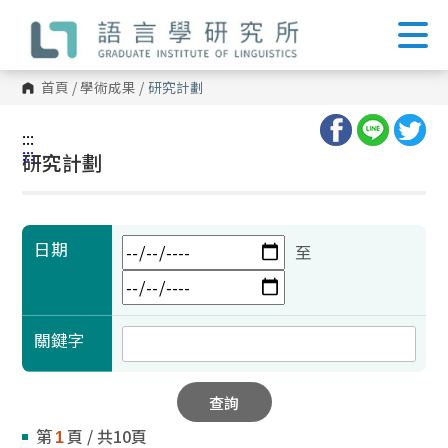
跳
到
主
要
內
首頁
/
學術成果
/
研究計劃
容
區
塊
:::
:::
研究計劃
日期
至
關鍵字
查詢
第
頁 / 共10頁
1