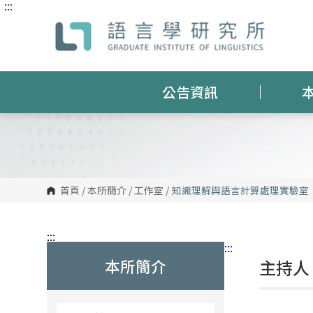
:::
跳
到
主
要
內
容
區
塊
公告資訊
首頁
/
本所簡介
/
工作室
/
知識理解與語言計算處理實驗室
:::
:::
本所簡介
主持人