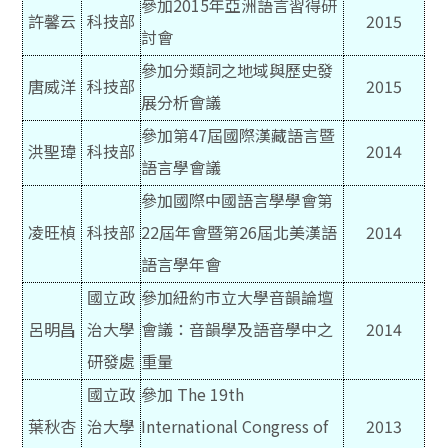
參加2015年亞洲語言習得研
許馨云
科技部
2015
討會
參加分類詞之地域與歷史發
唐威洋
科技部
2015
展分析會議
參加第47屆國際漢藏語言暨
洪聖瑋
科技部
2014
語言學會議
參加國際中國語言學學會第
凌旺楨
科技部
22屆年會暨第26屆北美漢語
2014
語言學年會
國立政
參加紐約市立大學音韻論壇
呂明昌
治大學
會議：音韻學及語音學中之
2014
研發處
重量
國立政
參加 The 19th
葉秋杏
治大學
International Congress of
2013