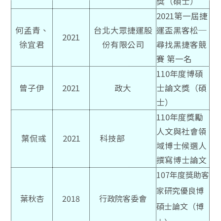
獎（碩士）
2021第一屆捷
何孟青、
台北大眾捷運股
運盃黑客松─
2021
徐宜君
份有限公司
尋找黑捷客競
賽 第一名
110年度博碩
曾子伊
2021
政大
士論文獎（碩
士）
110年度獎勵
人文與社會領
葉侃彧
2021
科技部
域博士候選人
撰寫博士論文
107
年度獎助客
家研究優良博
葉秋杏
2018
行政院客委會
碩士論文（博