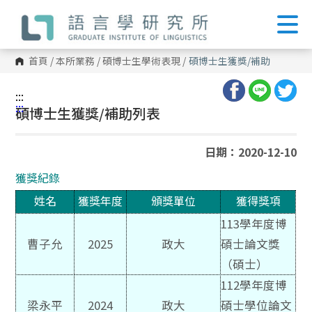
跳
到
主
要
內
首頁
/
本所業務
/
碩博士生學術表現
/
碩博士生獲獎/補助
容
區
塊
:::
:::
碩博士生獲獎/補助列表
日期：2020-12-10
獲獎紀錄
姓名
獲獎年度
頒獎單位
獲得獎項
113學年度博
曹子允
2025
政大
碩士論文獎
（碩士）
112學年度博
梁永平
2024
政大
碩士學位論文