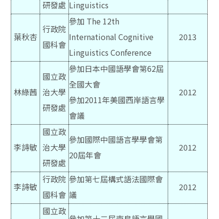
研發處
Linguistics
參加 The 12th
行政院
葉秋杏
International Cognitive
2013
國科會
Linguistics Conference
參加日本中國語學會第62屆
國立政
全國大會
林綠茜
治大學
2012
參加2011年美國西岸語言學
研發處
會議
國立政
參加國際中國語言學學會第
李詩敏
治大學
2012
20屆年會
研發處
行政院
參加第七屆構式語法國際會
李詩敏
2012
國科會
議
國立政
參加第十二屆南島語言學國