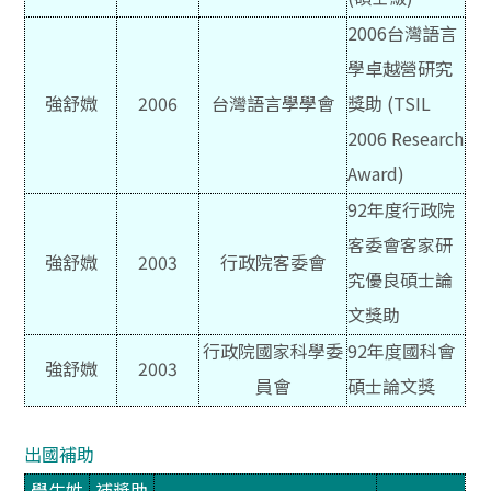
2006
台灣語言
學卓越營研究
強舒媺
2006
台灣語言學學會
獎助 (TSIL
2006 Research
Award)
92
年度行政院
客委會客家研
強舒媺
2003
行政院客委會
究優良碩士論
文獎助
行政院國家科學委
92
年度國科會
強舒媺
2003
員會
碩士論文獎
出國補助
學生姓
補獎助