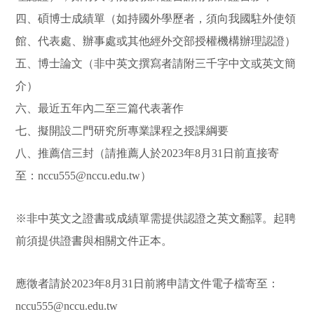
四、碩博士成績單（如
持國外學歷者，須向我國駐外使領
館、代表
處、辦事處或其他經外交部授權機構辦理認證）
五、博士論文（非中英文撰寫者請附三千字中文或英文簡
介）
六、最近五年內二至三篇代表著作
七、擬開設二門研究所專業課程之授課綱要
八、推薦信三封（請推薦人於
2023
年
8
月
31
日前直接寄
至：
nccu555@nccu.edu.tw
）
※非中英文之證書或成績單需提供認證之英文翻譯。起聘
前須提供證書與相關文件正本。
應徵者請於
2023
年
8
月
31
日前將申請文件電子檔寄至：
nccu555@nccu.edu.tw