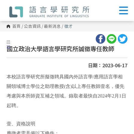
跳
到
主
要
內
首頁
/
公告資訊
/
最新消息
/
徵才
容
區
塊
:::
:::
國立政治大學語言學研究所誠徵專任教師
日期：2023-06-17
本校語言學研究所擬徵聘具國內外語言學
/
應用語言學相
關領域博士學位之助理教授
(
含
)
以上專任教師壹名，優先
考慮與本所師資互補之領域。錄取者最快自
2024
年
2
月
1
日
起聘。
壹、資格說明
應徵者需具備以下條件：