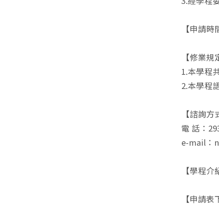
3.經學
【申請時間
【修業規
1.本學程
2.本學
【諮詢方
電 話：293
e-mail：n
【學程介
【申請表