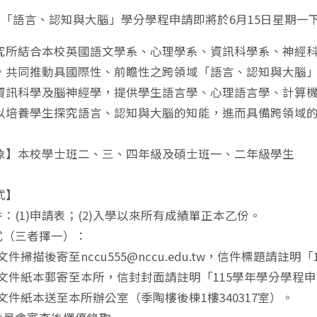
年度「語言、認知與大腦」學分學程申請即將於6月15日星期
究所結合本校英國語文學系、心理學系、資訊科學系、神經
，共同推動具國際性、前瞻性之跨領域「語言、認知與大腦
資訊科學及腦神經學，提供學生語言學、心理語言學、計算
以培養學生探究語言、認知與大腦的知能，進而具備跨領域
象】本校學士班二、三、四年級及碩士班一、二年級學生
式】
件：(1)申請表；(2)入學以來所有成績單正本乙份。
方式（三者擇一）：
請文件掃描後寄至nccu555@nccu.edu.tw，信件標題請註
申請文件紙本郵寄至本所，信封封面請註明「115學年學分學程
請文件紙本送至本所辦公室（季陶樓後棟1樓340317室）。