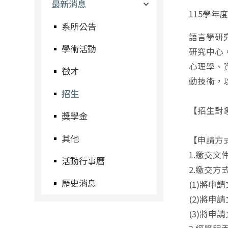
最新消息
115學
系所公告
語言學研
學術活動
研究中心
心理學、
徵才
動技術，
招生
【招生對
獎學金
其他
【申請方
1.繳交文
活動行事曆
2.繳交
歷史消息
(1)將申
(2)將
(3)將申