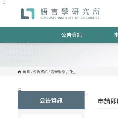
:::
跳
到
主
要
內
容
區
塊
公告資訊
首頁
/
公告資訊
/
最新消息
/
招生
:::
:::
公告資訊
申請即