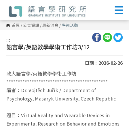
跳
到
主
要
內
首頁
/
公告資訊
/
最新消息
/
學術活動
容
區
塊
:::
:::
語言學/英語教學學術工作坊3/12
日期：2026-02-26
政大語言學/英語教學學術工作坊
********************************************
講者：Dr. Vojtěch Juřík / Department of
Psychology, Masaryk University, Czech Republic
題目：Virtual Reality and Wearable Devices in
Experimental Research on Behavior and Emotions