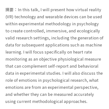
摘要：In this talk, I will present how virtual reality
(VR) technology and wearable devices can be used
within experimental methodology in psychology
to create controlled, immersive, and ecologically
valid research settings, including the generation of
data for subsequent applications such as machine
learning. I will focus specifically on heart rate
monitoring as an objective physiological measure
that can complement self-report and behavioral
data in experimental studies. I will also discuss the
role of emotions in psychological research, what
emotions are from an experimental perspective,
and whether they can be measured accurately
using current methodological approaches.