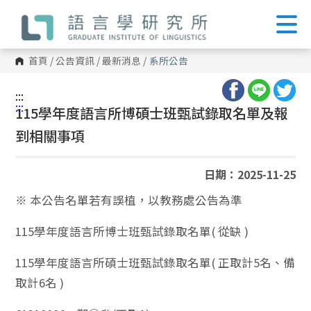
跳
到
主
要
內
首頁
/
公告資訊
/
最新消息
/
系所公告
容
區
塊
:::
:::
115學年度語言所博碩士班甄試錄取名單及報
到相關事項
日期：2025-11-25
※ 本公告名單若有誤植，以教務處公告為準
115學年度語言所博士班甄試錄取名單( 從缺 )
115學年度語言所碩士班甄試錄取名單( 正取計5名、備
取計6名 )